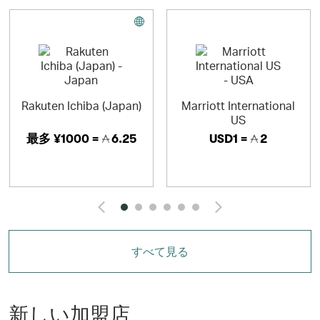
Rakuten Ichiba (Japan)
Marriott International
US
最多
¥1000 =
6.25
USD1 =
2
Click and Go to the p
Click and 
すべて見る
新しい加盟店