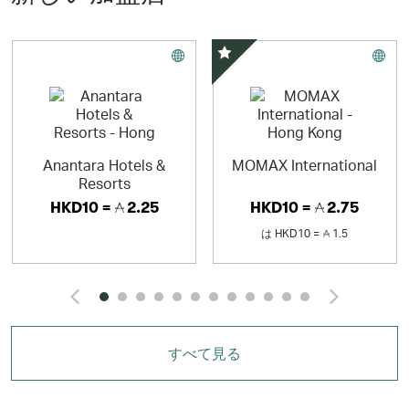
スペシャルオファー
Anantara Hotels &
MOMAX International
Resorts
HKD10 =
2.25
HKD10 =
2.75
は
HKD10 =
1.5
Click and Go to the previ
Click
すべて見る