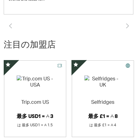
Click and Go to the previous 
Cl
注目の加盟店
スペシャルオファー
スペシャルオファー
Trip.com US
Selfridges
最多
USD1 =
3
最多
£1 =
8
は
最多
USD1 =
1.5
は
最多
£1 =
4