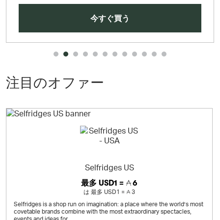
今すぐ買う
注目のオファー
Selfridges US
最多
USD1 =
6
は
最多
USD1 =
3
Selfridges is a shop run on imagination: a place where the world’s most
covetable brands combine with the most extraordinary spectacles,
events and ideas for...