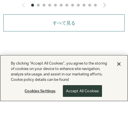
Click and Go to the previ
Click
すべて見る
By clicking “Accept All Cookies”, you agree to the storing
連絡先・よくあるご質問
of cookies on your device to enhance site navigation,
analyze site usage, and assist in our marketing efforts.
利用規約
Cookie policy details can be found
カスタマープライバシー保護方針
Cookies Settings
Accept All Cookies
クッキーの設定
Copyright © Cathay Pacific Airways Limited 國泰航空有限公司
搭載
Valuedynamx