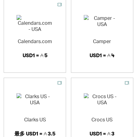
Calendars.com
Camper
USD1 =
5
USD1 =
4
Clarks US
Crocs US
最多
USD1 =
3.5
USD1 =
3