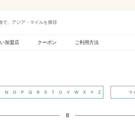
い物で、アジア・マイルを獲得
い加盟店
クーポン
ご利用方法
M
N
O
P
Q
R
S
T
U
V
W
X
Y
Z
マ
B