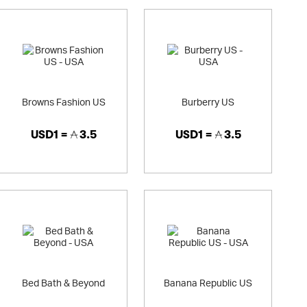
Browns Fashion US
Burberry US
USD1 =
3.5
USD1 =
3.5
Bed Bath & Beyond
Banana Republic US