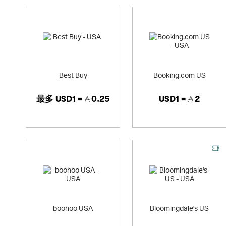
Best Buy
Booking.com US
最多
USD1 =
0.25
USD1 =
2
boohoo USA
Bloomingdale's US