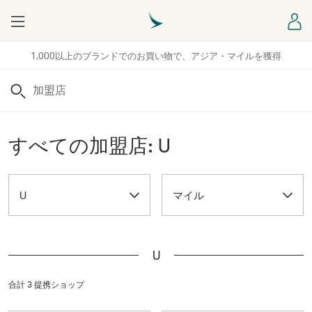
Menu
ロ
1,000以上のブランドでのお買い物で、アジア・マイルを獲得
検索
すべての加盟店: U
U
マイル
U
合計 3 提携ショップ