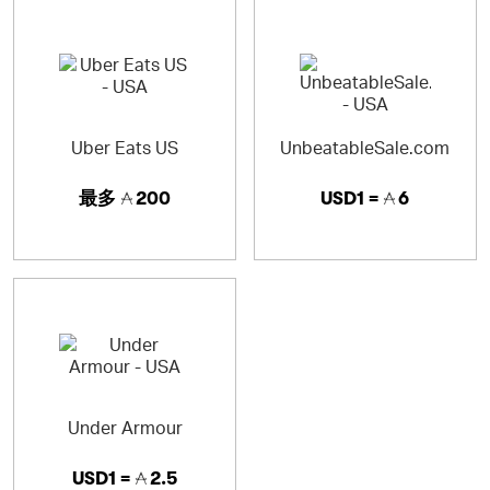
Uber Eats US
UnbeatableSale.com
最多
200
USD1 =
6
Under Armour
USD1 =
2.5