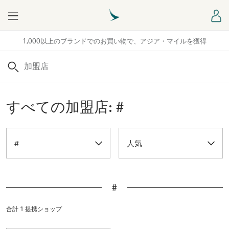
Menu
ロ
1,000以上のブランドでのお買い物で、アジア・マイルを獲得
検索
すべての加盟店: #
#
人気
#
合計 1 提携ショップ