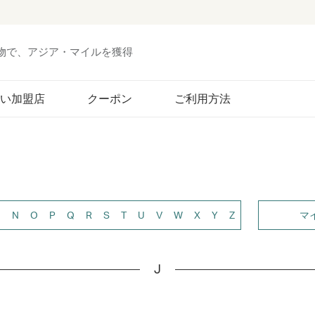
い物で、アジア・マイルを獲得
い加盟店
クーポン
ご利用方法
M
N
O
P
Q
R
S
T
U
V
W
X
Y
Z
マ
J