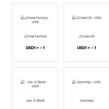
J.Crew Factory
J.Crew US
USD1 =
1
USD1 =
1
Jos. A. Bank
Journeys