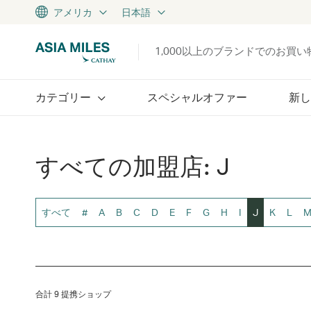
アメリカ
日本語
1,000以上のブランドでのお買
カテゴリー
スペシャルオファー
新し
すべての加盟店: J
すべて
#
A
B
C
D
E
F
G
H
I
J
K
L
合計 9 提携ショップ