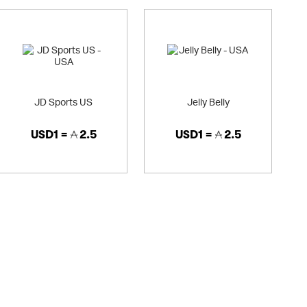
JD Sports US
Jelly Belly
USD1 =
2.5
USD1 =
2.5