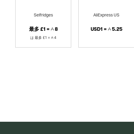
Selfridges
AliExpress US
最多
£1 =
8
USD1 =
5.25
は
最多
£1 =
4