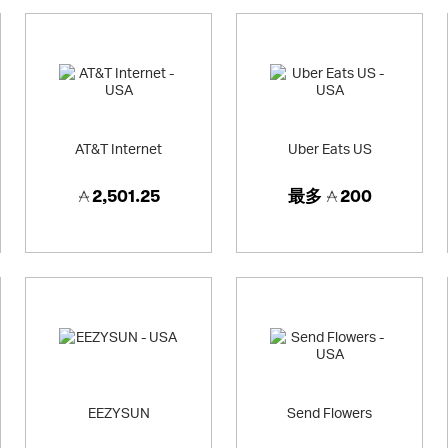
AT&T Internet
Uber Eats US
2,501.25
最多
200
EEZYSUN
Send Flowers