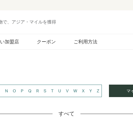
い物で、アジア・マイルを獲得
い加盟店
クーポン
ご利用方法
M
N
O
P
Q
R
S
T
U
V
W
X
Y
Z
マ
すべて