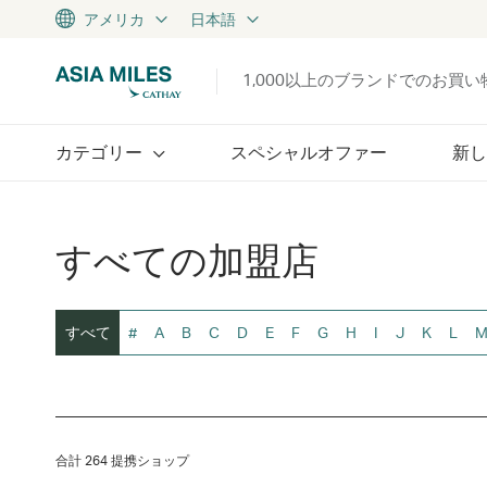
アメリカ
日本語
1,000以上のブランドでのお買
カテゴリー
スペシャルオファー
新し
すべての加盟店
すべて
#
A
B
C
D
E
F
G
H
I
J
K
L
合計 264 提携ショップ