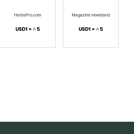
HerbsPro.com
Magazine newstand
USD1 =
5
USD1 =
5