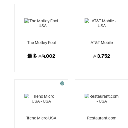
The Motley Fool
AT&T Mobile
最多
4,002
3,752
Trend Micro USA
Restaurant.com