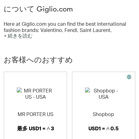
について Giglio.com
Here at Giglio.com you can find the best international
fashion brands: Valentino, Fendi, Saint Laurent,
+ 続きを読む
Balenciaga, Giorgio Armani, Gianni Versace, Salvatore
Ferragamo, Christian Louboutin, Roger Vivier, Bottega
Veneta, Loewe, Burberry, Jimmy Choo, Moschino, Etro,
Ermenegildo Zegna, Tod's, La Perla and many other
お客様へのおすすめ
prestigious designers.
MR PORTER US
Shopbop
最多
USD1 =
3
USD1 =
0.5