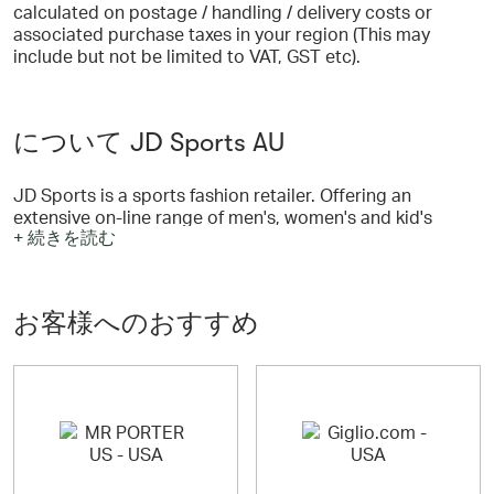
calculated on postage / handling / delivery costs or
associated purchase taxes in your region (This may
include but not be limited to VAT, GST etc).
について JD Sports AU
JD Sports is a sports fashion retailer. Offering an
extensive on-line range of men's, women's and kid's
+ 続きを読む
trainers, footwear, clothing and accessories - of which
80% is exclusive to JD. The current product range covers
all the popular brands such as Nike, Adidas, Timberland,
K-Swiss, Ben Sherman, Puma ….plus many more
お客様へのおすすめ
including the JD exclusive brands McKenzie and Carbrini.