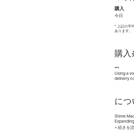
購入
今日
* 上記の
あります。
購入
***
Using a vo
delivery c
につい
Steve Madd
Expanding 
Steve Madd
+ 続きを