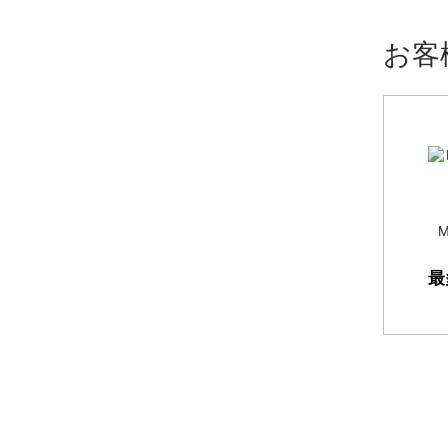
お客
M
最