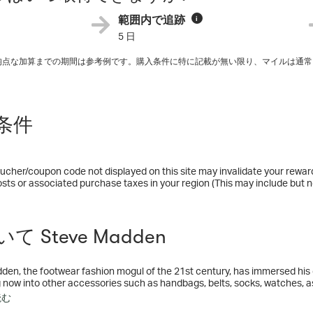
範囲内で追跡
i
5 日
平均点な加算までの期間は参考例です。購入条件に特に記載が無い限り、マイルは通常
条件
ucher/coupon code not displayed on this site may invalidate your rewar
osts or associated purchase taxes in your region (This may include but no
て Steve Madden
en, the footwear fashion mogul of the 21st century, has immersed his c
now into other accessories such as handbags, belts, socks, watches, a
en is evolving into a lifestyle brand.
読む