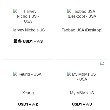
Harvey Nichols US
Taobao USA (Desktop)
最多
USD1 =
3
Keurig
My M&Ms US
USD1 =
2
USD1 =
3