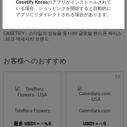
Casetify Korea
のアプリがインストールされて
いる場合、ショッピングを開始すると自動的に
アプリにリダイレクトされる場合があります。
について Casetify Korea
CASETiFY - 스타일과 성능을 동시에! 글로벌 핸드폰 케이스
; 테크 액세서리 브랜드
お客様へのおすすめ
Teleflora Flowers
Calendars.com
最多
USD1 =
4.5
USD1 =
5