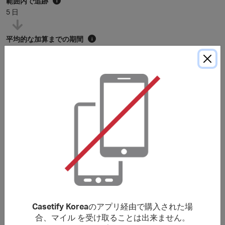
範囲内で追跡
i
5 日
平均的な加算までの期間
i
105 日
* 上記の平均点な加算までの期間は参考例です。購入条件に特に記載が無い限
り、マイルは通常
120
日以内に加算されますが、加盟店によってはさらに長く
かかる場合もあります。
購入条件
표시된 리워드는 Casetify에 처음 주문한 거래만 적용됩니다.
처음 주문 아닌 경우에는 표시된 리워드보다 적게 적립됩니
다.
***
본 사이트에 표시되지 않은 바우처 코드를 사용할 경우 리워
드가 무효화될 수 있습니다. 또한 운송료/배송료/수수료 또는
Casetify Korea
のアプリ経由で購入された場
각종 세금(VAT, GST등 포함되나 이에 국한되지 않음)에는 리
合、マイル を受け取ることは出来ません。
워드가 적립되지 않습니다.