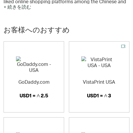
liked online shopping platforms among the Chinese and
+ 続きを読む
overseas customers looking for wide ranged and good
valued products. Taobao has grown from a C2C portal to
an integrated e-commerce site with various types of
services ranging from B2C, B2B, group buy, and auction
お客様へのおすすめ
etc.,featuring hundreds of millions of products and
service listings every day.
GoDaddy.com
VistaPrint USA
USD1 =
2.5
USD1 =
3