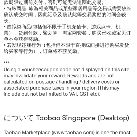
款期限过期前支付，否则可能无法追踪此交易。
• 特殊商品: 旅游相关商品或某些家居用品等交易或需要较长
确认成交时间，因此记录及确认此等交易奖励的时间会较
长。
• 虚拟类商品(包括但不限于手机充值卡、游戏点卡、机
票），货到付款，聚划算，淘宝网套餐，购买已收藏宝贝订
单不会获得奖励。
• 若发现违规行为（包括但不限于直接或间接进行购买发货
给买家等行为），订单将不获奖励。
***
Using a voucher/coupon code not displayed on this site
may invalidate your reward. Rewards and are not
calculated on postage / handling / delivery costs or
associated purchase taxes in your region (This may
include but not be limited to VAT, GST etc).
について Taobao Singapore (Desktop)
Taobao Marketplace (www.taobao.com) is one the most