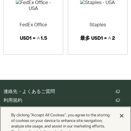
FedEx Office
Staples
USD1 =
1.5
最多
USD1 =
2
連絡先・よくあるご質問
利用規約
カスタマープライバシー保護方針
By clicking “Accept All Cookies”, you agree to the storing
クッキーの設定
of cookies on your device to enhance site navigation,
analyze site usage, and assist in our marketing efforts.