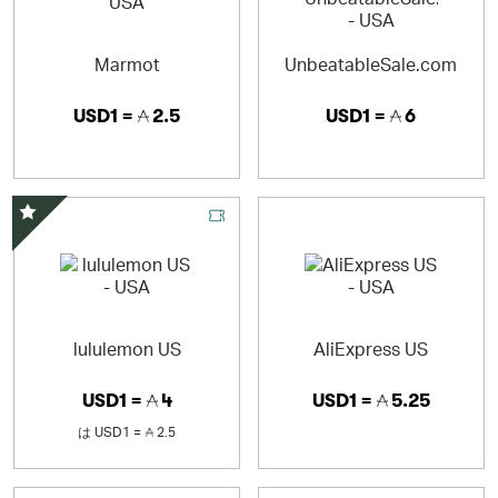
Marmot
UnbeatableSale.com
USD1 =
2.5
USD1 =
6
スペシャルオファー
lululemon US
AliExpress US
USD1 =
4
USD1 =
5.25
は
USD1 =
2.5