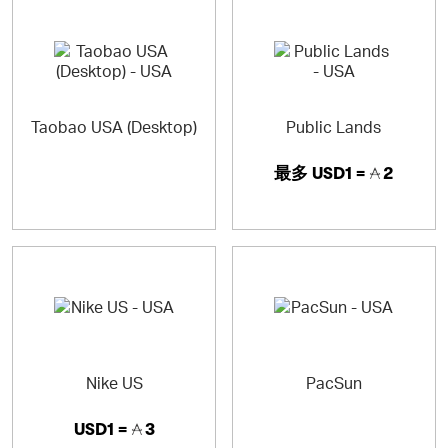
Taobao USA (Desktop)
Public Lands
最多
USD1 =
2
Nike US
PacSun
USD1 =
3