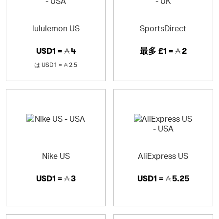
lululemon US
SportsDirect
USD1 =
4
最多
£1 =
2
は
USD1 =
2.5
Nike US
AliExpress US
USD1 =
3
USD1 =
5.25