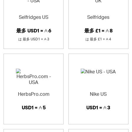
Selfridges US
Selfridges
最多
USD1 =
6
最多
£1 =
8
は
最多
USD1 =
3
は
最多
£1 =
4
HerbsPro.com
Nike US
USD1 =
5
USD1 =
3