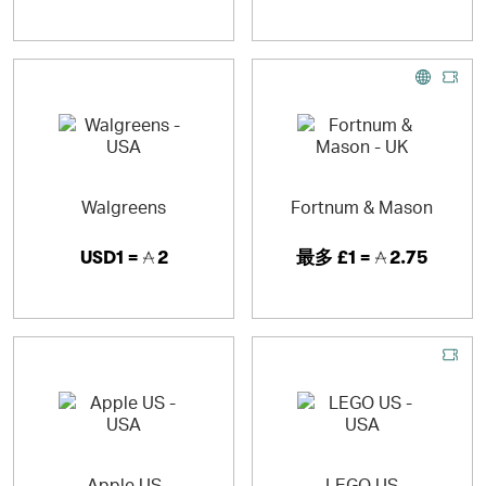
Walgreens
Fortnum & Mason
USD1 =
2
最多
£1 =
2.75
Apple US
LEGO US