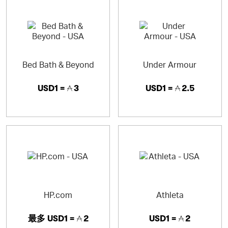
Bed Bath & Beyond
Under Armour
USD1 =
3
USD1 =
2.5
HP.com
Athleta
最多
USD1 =
2
USD1 =
2