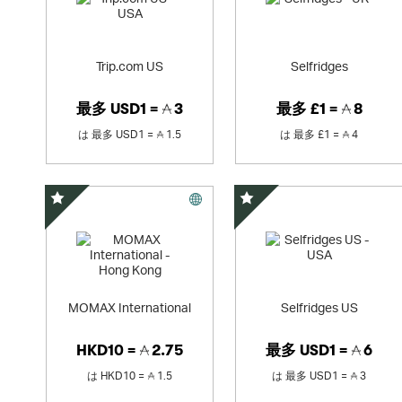
Trip.com US
Selfridges
最多
USD1 =
3
最多
£1 =
8
は
最多
USD1 =
1.5
は
最多
£1 =
4
スペシャルオファー
スペシャルオファー
MOMAX International
Selfridges US
HKD10 =
2.75
最多
USD1 =
6
は
HKD10 =
1.5
は
最多
USD1 =
3