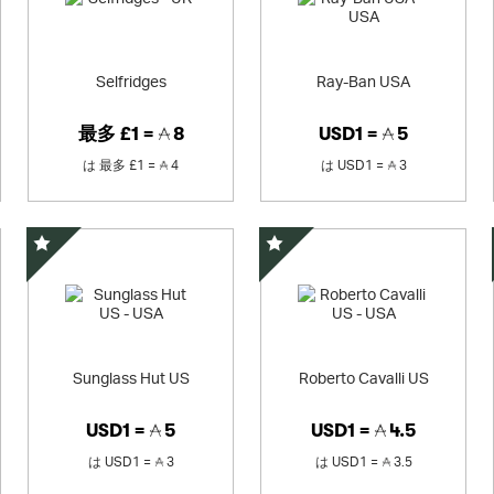
Selfridges
Ray-Ban USA
最多
£1 =
8
USD1 =
5
は
最多
£1 =
4
は
USD1 =
3
スペシャルオファー
スペシャルオファー
Sunglass Hut US
Roberto Cavalli US
USD1 =
5
USD1 =
4.5
は
USD1 =
3
は
USD1 =
3.5