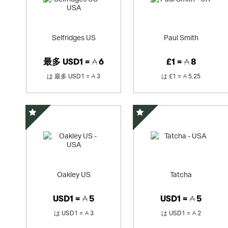
Selfridges US
Paul Smith
最多
USD1 =
6
£1 =
8
は
最多
USD1 =
3
は
£1 =
5.25
スペシャルオファー
スペシャルオファー
Oakley US
Tatcha
USD1 =
5
USD1 =
5
は
USD1 =
3
は
USD1 =
2