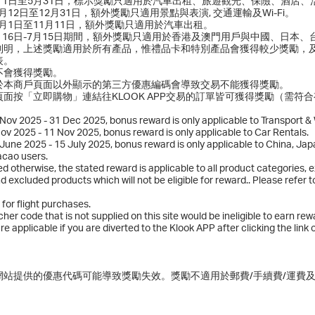
4月1日至5月31日，標示獎勵只適用於汽車出租、旅遊觀光、保險、酒店
11月12日至12月31日，額外獎勵只適用景點與表演, 交通運輸及Wi-Fi。
11月1日至11月11日，額外獎勵只適用於汽車出租。
6月16日-7月15日期間，額外獎勵只適用於香港及澳門用戶與中國、日本
列明，上述獎勵適用於所有產品，惟禮品卡和特別產品會獲得較少獎勵，
表。
不會獲得獎勵。
於本商戶頁面以外顯示的第三方優惠編碼會導致交易不能獲得獎勵。
面按「立即購物」連結往KLOOK APP交易的訂單皆可獲得獎勵（需符
Nov 2025 - 31 Dec 2025, bonus reward is only applicable to Transport & 
ov 2025 - 11 Nov 2025, bonus reward is only applicable to Car Rentals.
June 2025 - 15 July 2025, bonus reward is only applicable to China, Ja
cao users.
ted otherwise, the stated reward is applicable to all product categories, 
d excluded products which will not be eligible for reward.. Please refer 
for flight purchases.
her code that is not supplied on this site would be ineligible to earn rew
e applicable if you are diverted to the Klook APP after clicking the link o
網站提供的優惠代碼可能導致獎勵失效。獎勵不適用於郵費/手續費/運費