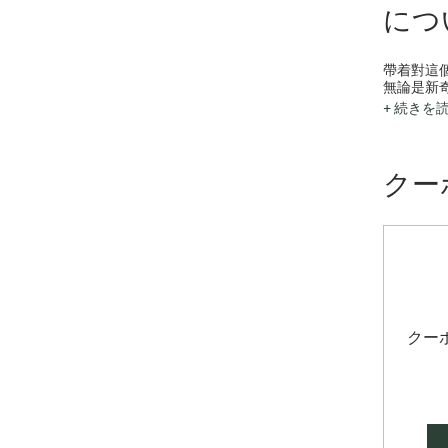
につい
帶着對這
無論是新
+ 続きを
在客路，
旅行 可
旅行 還
旅行 甚
クー
KLOOK is a
クー