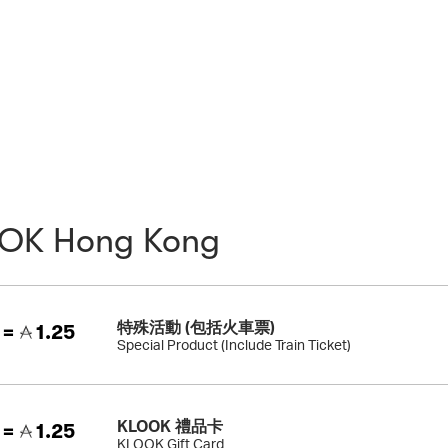
OK Hong Kong
特殊活動 (包括火車票)
 =
1.25
Special Product (Include Train Ticket)
KLOOK 禮品卡
 =
1.25
KLOOK Gift Card