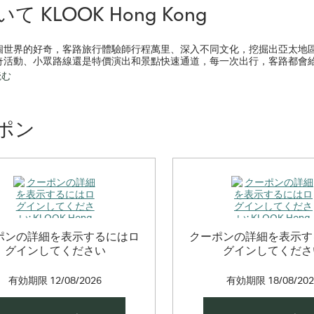
て KLOOK Hong Kong
個世界的好奇，客路旅行體驗師行程萬里、深入不同文化，挖掘出亞太地
奇活動、小眾路線還是特價演出和景點快速通道，每一次出行，客路都會
読む
以是一種創造，靈感將不止在異國村落與大廚學習當地料理的過程中迸發；
能是一種探索，冒險將不止於騎着機車探索千年古都的神秘故事；
至是一種放肆，尖叫將不止在極限挑戰和勇敢遊戲中喧嘩。
ポン
 one-stop shop for booking travel experiences online and on mobile.
ポンの詳細を表示するにはロ
クーポンの詳細を表示す
グインしてください
グインしてくださ
有効期限
12/08/2026
有効期限
18/08/20