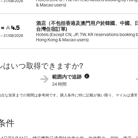
 – 31/08/2026
& Macao users)
酒店（不包括香港及澳門用户於韓國、中國、
 =
4.5
台灣住宿訂單)
Hotels (Except CN, JP, TW, KR reservations booking 
 – 31/08/2026
Hong Kong & Macao users)
ルはいつ取得できますか?
範囲内で追跡
i
24 時間
平均点な加算までの期間は参考例です。購入条件に特に記載が無い限り、マイルは通常
条件