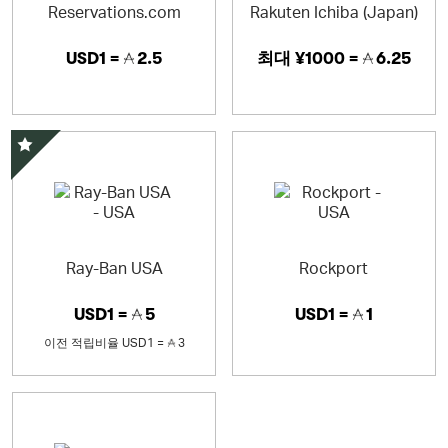
Reservations.com
Rakuten Ichiba (Japan)
USD1 =
2.5
최대
¥1000 =
6.25
스페셜 오퍼
Ray-Ban USA
Rockport
USD1 =
5
USD1 =
1
이전 적립비율
USD1 =
3