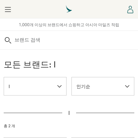
Menu
로
1,000개 이상의 브랜드에서 쇼핑하고 아시아 마일즈 적립
검색
모든 브랜드: I
I
인기순
I
총 2 개