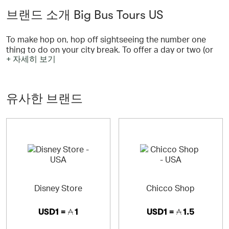
브랜드 소개 Big Bus Tours US
To make hop on, hop off sightseeing the number one
thing to do on your city break. To offer a day or two (or
+ 자세히 보기
three) of memorable, cultured and even educational fun.
To help you tick off the best bits our world-famous cities
have to offer, and then some. We want you to hop on and
discover your destination from our open-top buses, with
유사한 브랜드
commentary guiding you along the way, then hop off to
explore even further.
Disney Store
Chicco Shop
USD1 =
1
USD1 =
1.5