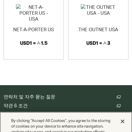
NET-A-PORTER US
THE OUTNET USA
USD1 =
1.5
USD1 =
3
연락처 및 자주 묻는 질문
약관 & 조건
고객 개인정보 처리방침
By clicking “Accept All Cookies”, you agree to the storing
쿠키 설정
of cookies on your device to enhance site navigation,
analyze site usage, and assist in our marketing efforts.