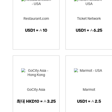
Restaurant.com
Ticket Network
USD1 =
10
USD1 =
6.25
GoCity Asia
Marmot
최대
HKD10 =
3.25
USD1 =
2.5