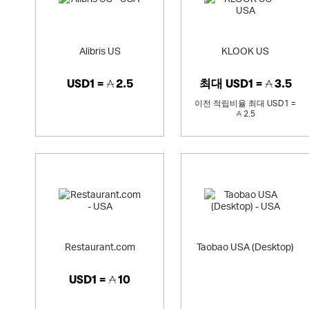
Alibris US
KLOOK US
USD1 =
2.5
최대
USD1 =
3.5
이전 적립비율
최대
USD1 =
2.5
Restaurant.com
Taobao USA (Desktop)
USD1 =
10