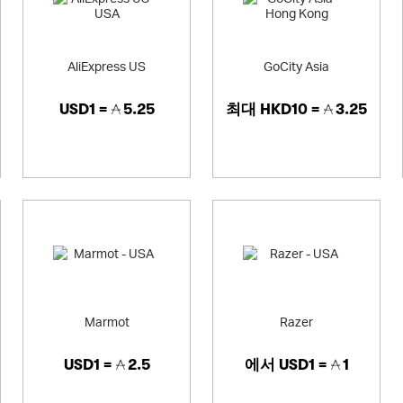
AliExpress US
GoCity Asia
USD1 =
5.25
최대
HKD10 =
3.25
Marmot
Razer
USD1 =
2.5
에서
USD1 =
1