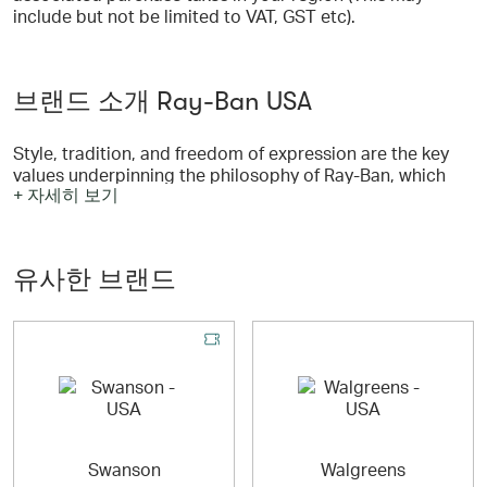
include but not be limited to VAT, GST etc).
브랜드 소개 Ray-Ban USA
Style, tradition, and freedom of expression are the key
values underpinning the philosophy of Ray-Ban, which
+ 자세히 보기
has been the undisputed world leader in sun and
prescription eyewear for generations. Unaffected by the
conceptual transience of fashion, Ray-Ban made a name
for itself thanks to the absolute quality and authenticity
유사한 브랜드
of its eyewear. Ray-Ban’s eyewear collections remain true
to the brand’s classic heritage, while continuously
evolving to meet the needs of today's fashion and
contemporary lifestyle. Today Ray-Ban is more "iconic"
than ever and worn by countless movie celebrities and
trendsetters all over the world.
Swanson
Walgreens