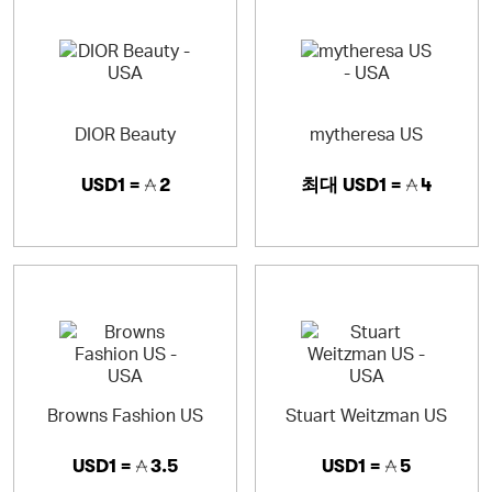
DIOR Beauty
mytheresa US
USD1 =
2
최대
USD1 =
4
Browns Fashion US
Stuart Weitzman US
USD1 =
3.5
USD1 =
5