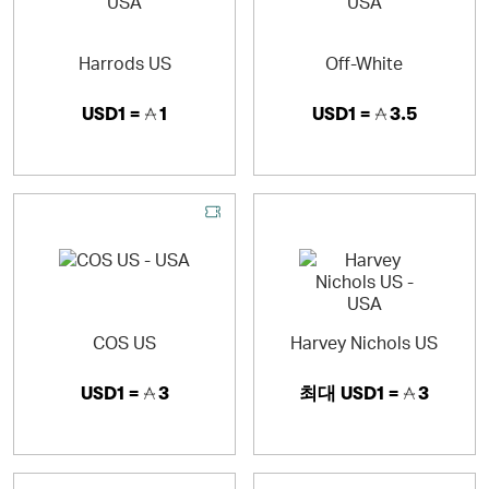
Harrods US
Off-White
USD1 =
1
USD1 =
3.5
COS US
Harvey Nichols US
USD1 =
3
최대
USD1 =
3