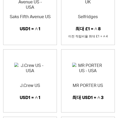
Saks Fifth Avenue US
Selfridges
USD1 =
1
최대
£1 =
8
이전 적립비율
최대
£1 =
4
J.Crew US
MR PORTER US
USD1 =
1
최대
USD1 =
3