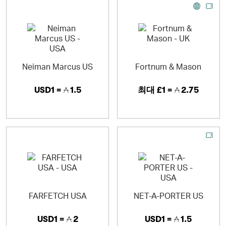
Neiman Marcus US
Fortnum & Mason
USD1 =
1.5
최대
£1 =
2.75
FARFETCH USA
NET-A-PORTER US
USD1 =
2
USD1 =
1.5