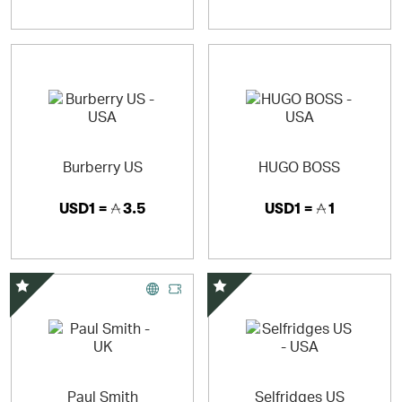
Burberry US
HUGO BOSS
USD1 =
3.5
USD1 =
1
스페셜 오퍼
스페셜 오퍼
Paul Smith
Selfridges US