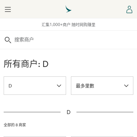
Menu
登
汇集1,000+商户 随时网购赚里
搜索
所有商户: D
D
最多里數
D
全部的 8 商家