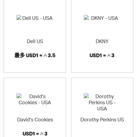
Dell US
DKNY
最多
USD1 =
3.5
USD1 =
3
David's Cookies
Dorothy Perkins US
USD1 =
3