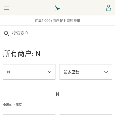
Menu
登
汇集1,000+商户 随时网购赚里
搜索
所有商户: N
N
最多里數
N
全部的 7 商家