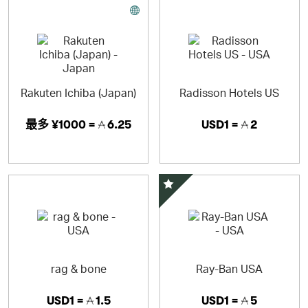
Rakuten Ichiba (Japan)
Radisson Hotels US
最多
¥1000 =
6.25
USD1 =
2
精选优惠
rag & bone
Ray-Ban USA
USD1 =
1.5
USD1 =
5