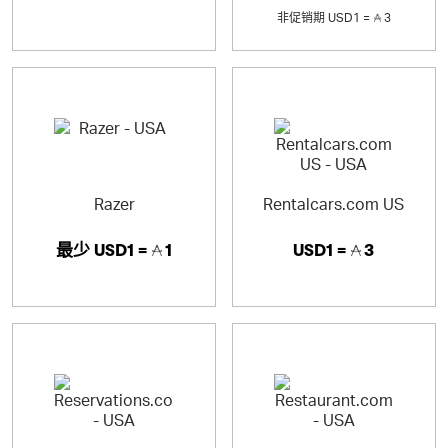
非促销期
USD1 =
3
Razer
Rentalcars.com US
最少
USD1 =
1
USD1 =
3