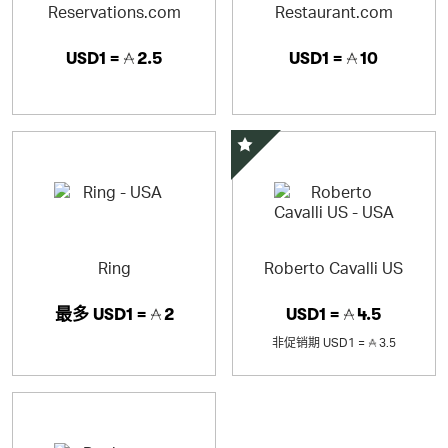
Reservations.com
Restaurant.com
USD1 =
2.5
USD1 =
10
精选优惠
Ring
Roberto Cavalli US
最多
USD1 =
2
USD1 =
4.5
非促销期
USD1 =
3.5