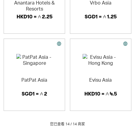
Anantara Hotels &
Vrbo Asia
Resorts
HKD10 =
2.25
SGD1 =
1.25
PatPat Asia
Evisu Asia
SGD1 =
2
HKD10 =
4.5
您已查看 14 /
14
商家