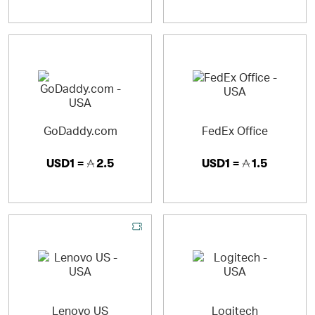
GoDaddy.com
FedEx Office
USD1 =
2.5
USD1 =
1.5
Lenovo US
Logitech