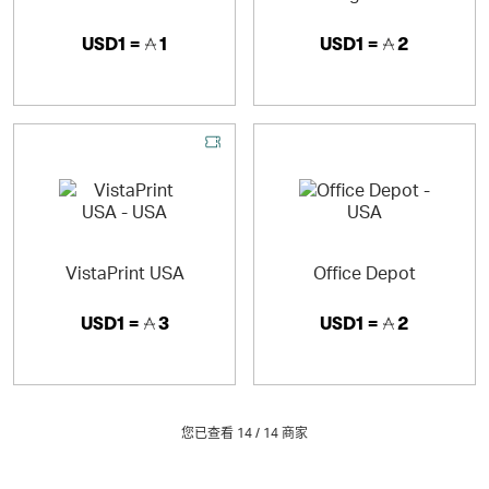
USD1 =
1
USD1 =
2
VistaPrint USA
Office Depot
USD1 =
3
USD1 =
2
您已查看 14 /
14
商家