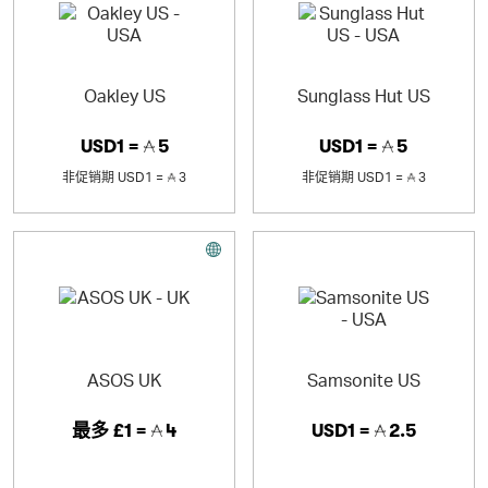
Oakley US
Sunglass Hut US
USD1 =
5
USD1 =
5
非促销期
USD1 =
3
非促销期
USD1 =
3
ASOS UK
Samsonite US
最多
£1 =
4
USD1 =
2.5