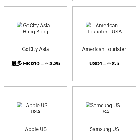
GoCity Asia
American Tourister
最多
HKD10 =
3.25
USD1 =
2.5
Apple US
Samsung US