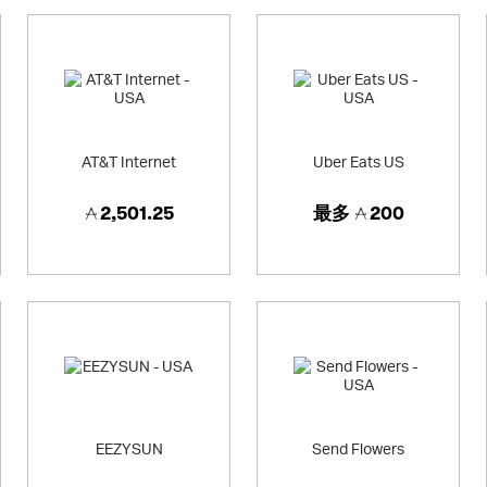
AT&T Internet
Uber Eats US
2,501.25
最多
200
EEZYSUN
Send Flowers