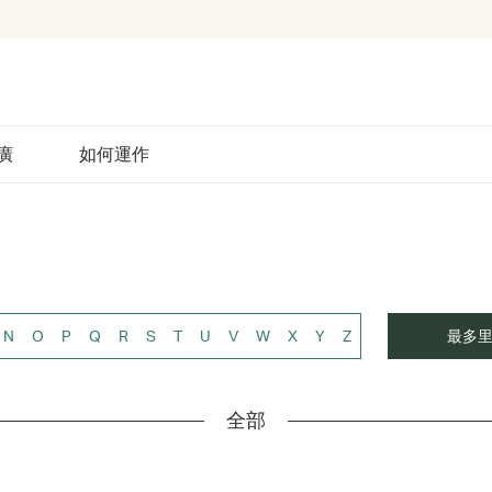
廣
如何運作
N
O
P
Q
R
S
T
U
V
W
X
Y
Z
最多
全部