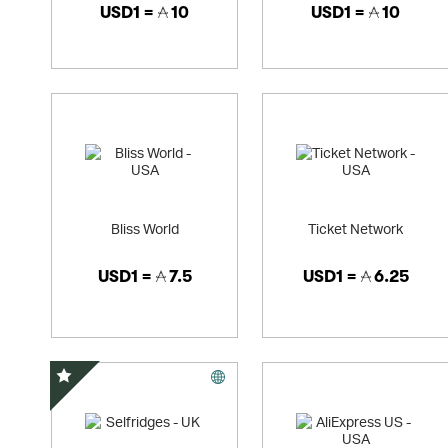
USD1 =
10
USD1 =
10
Bliss World
Ticket Network
USD1 =
7.5
USD1 =
6.25
精選優惠