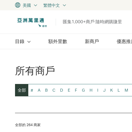
美國
繁體中文
匯集1,000+商戶 隨時網購賺里
目錄
額外里數
新商戶
優惠推
所有商戶
全部
#
A
B
C
D
E
F
G
H
I
J
K
L
M
全部的 264 商家