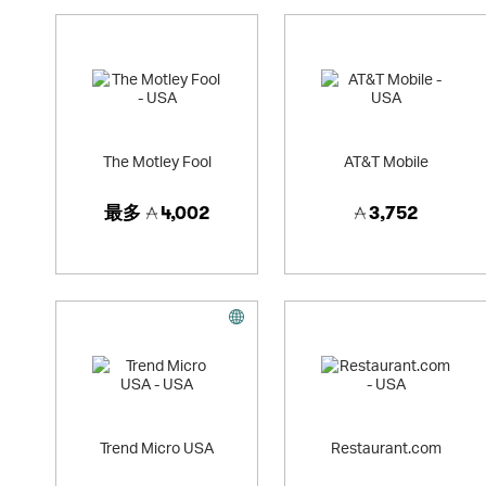
The Motley Fool
AT&T Mobile
最多
4,002
3,752
Trend Micro USA
Restaurant.com