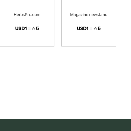
HerbsPro.com
Magazine newstand
USD1 =
5
USD1 =
5