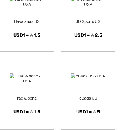
Havaianas US
JD Sports US
USD1 =
1.5
USD1 =
2.5
rag & bone
eBags US
USD1 =
1.5
USD1 =
5