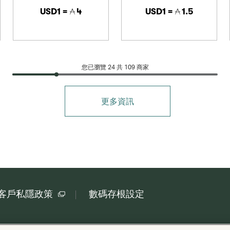
USD1 =
4
USD1 =
1.5
您已瀏覽 24 共
109
商家
更多資訊
客戶私隱政策
數碼存根設定