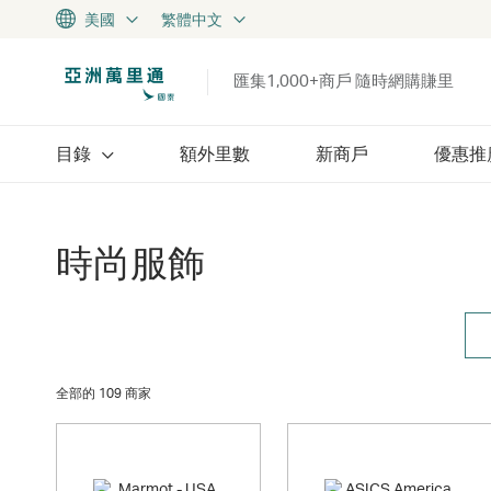
美國
繁體中文
匯集1,000+商戶 隨時網購賺里
目錄
額外里數
新商戶
優惠推
時尚服飾
全部的 109 商家