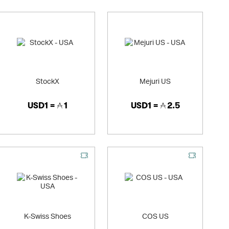
StockX
Mejuri US
USD1 =
1
USD1 =
2.5
K-Swiss Shoes
COS US