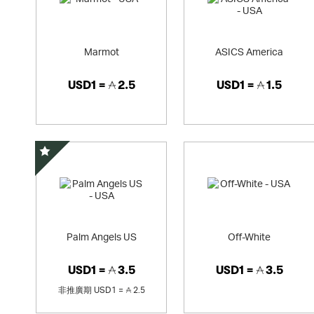
Marmot
ASICS America
USD1 =
2.5
USD1 =
1.5
精選優惠
Palm Angels US
Off-White
USD1 =
3.5
USD1 =
3.5
非推廣期
USD1 =
2.5