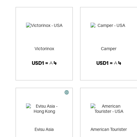
Victorinox
Camper
USD1 =
4
USD1 =
4
Evisu Asia
American Tourister