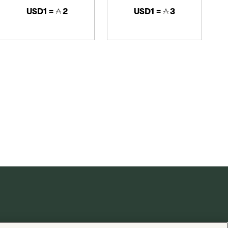
USD1 =
2
USD1 =
3
由
Valuedynamx
支援