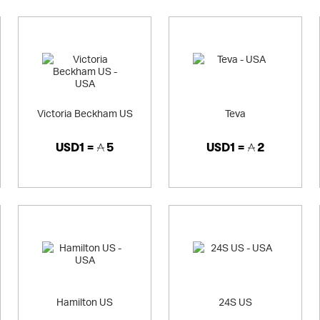
Victoria Beckham US
Teva
USD1 =
5
USD1 =
2
Hamilton US
24S US