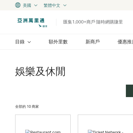
美國
繁體中文
匯集1,000+商戶 隨時網購賺里
目錄
額外里數
新商戶
優惠推
娛樂及休閒
全部的 10 商家