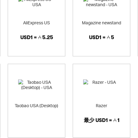
AliExpress US
Magazine newstand
USD1 =
5.25
USD1 =
5
Taobao USA (Desktop)
Razer
最少
USD1 =
1