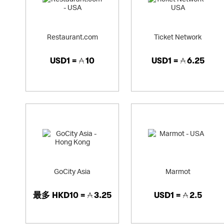
Restaurant.com
Ticket Network
USD1 =
10
USD1 =
6.25
GoCity Asia
Marmot
最多
HKD10 =
3.25
USD1 =
2.5