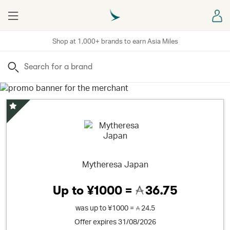
Menu
Sign
Shop at 1,000+ brands to earn Asia Miles
Search
Special Offer
Mytheresa Japan
Up to
¥1000 =
36.75
was
up to
¥1000 =
24.5
Offer expires 31/08/2026