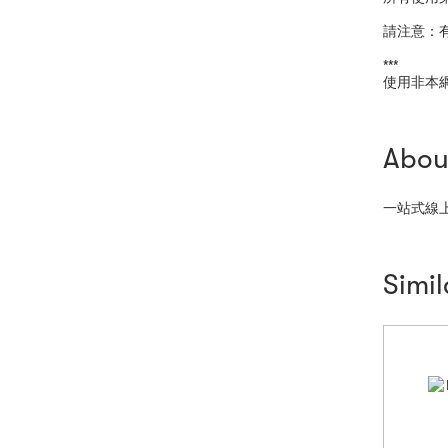
請注意：
***
使用非本
Abou
一站式線
Simi