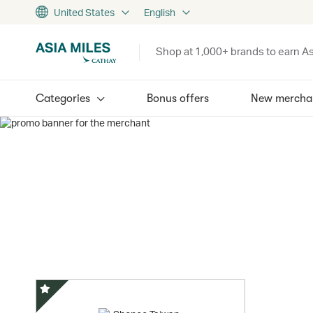
United States
English
Shop at 1,000+ brands to earn As
Categories
Bonus offers
New mercha
Special Offer