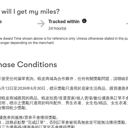
will I get my miles?
e
Tracked within
i
24 hour(s)
e Award Time shown above is for reference only. Unless otherwise stated in the pu
longer depending on the merchant.
hase Conditions
不接受任何漏單查詢。蝦皮商城為合作夥伴，任何有關獎勵問題，請聯絡
年5月12日至2026年6月30日，標示獎勵只適用於居家生活商品。購買
用蝦皮商城購買的商品。蝦皮拍賣/首選賣家/個人賣場/數位優惠券訂單不
説明，標示之獎勵只適用於時尚配件、男生衣著、女生包/精品、女生衣著
會獲得較少獎勵。
/優惠券與服務/票券不會獲得獎勵。
後，請務必點擊 ”完成訂單“，否則訂單會被視爲無效並可能無法獲得獎勵
第三方優惠碼/優惠券的訂單皆不會獲得獎勵。