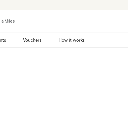
ia Miles
nts
Vouchers
How it works