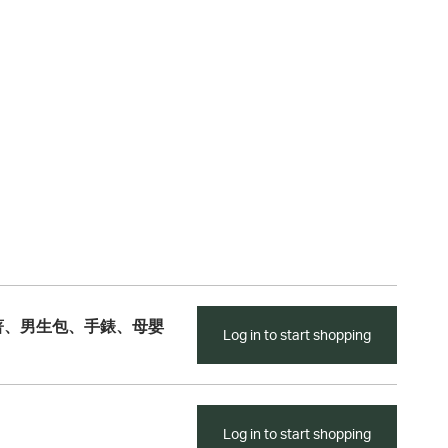
著、男生包、手錶、母嬰
Log in to start shopping
Log in to start shopping