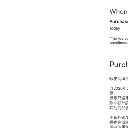
When 
Purchas
Today
*The Averag
sometimes 
Purc
蝦皮商城
自2026
勵。
獎勵只適
除非額外
其他商品
美食外送
購物完成
所有使用