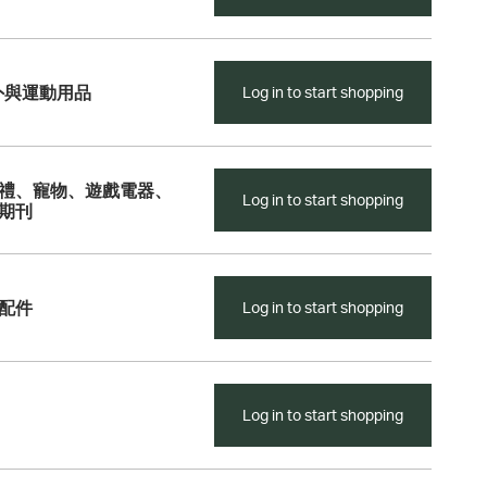
外與運動用品
Log in to start shopping
禮、寵物、遊戲電器、
Log in to start shopping
期刊
配件
Log in to start shopping
Log in to start shopping