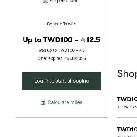
Shopee Taiwan
Up to
TWD100 =
12.5
was
up to
TWD100 =
3
Offer expires 31/08/2026
Sho
Log in to start shopping
TWD10
Calculate miles
12/05/2026
TWD10