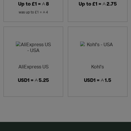
Up to
£1 =
8
Up to
£1 =
2.75
was
up to
£1 =
4
AliExpress US
Kohl's
USD1 =
5.25
USD1 =
1.5