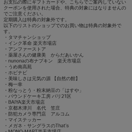
お支払の際にギフトカードや、こちらでご案内していない
クーポンを使用された場合、特典の対象にはなりませんの
でご注意ください。
定期購入は特典の対象外です。
以下のリストのショップでのお買い物は特典の対象外で
す。
・タマチャンショップ
・インク革命 楽天市場店
・アンファーストア
・薬屋さんの健康美 からだあいかん
・nunonaの布ナプキン 楽天市場店
・うめ南高苑
・ホビナビ
・美味しさは元気の源 【自然の館】
・梅一幸
・粉なっとう・粉末納豆の「はすや」
・パウンドケーキ工房 パリ21区
・BAIYA楽天市場店
・京都木津川 名代 笠庄
・防犯カメラ専門店 アルコム
・マイステッカー
・メガネ・サングラスのThat’s
・MONO-MART楽天市場店