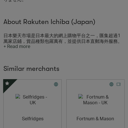
About Rakuten Ichiba (Japan)
日本樂天市場是日本最大的網上購物平台之一，匯集超過1
萬家店鋪，貨品種類包羅萬有，並提供日本直郵海外服務。
+ Read more
Rakuten Ichiba (Japan) is one of the largest Japanese
online shopping malls with over 10,000 merchants,
offering a wide variety of products to customers all over
Similar merchants
the world. Supports direct shipping from Japan.
楽天市場は10,000軒以上の業者が出店し、いろいろな商品
を世界中のお客様にお届けする日本最大級のオンラインシ
Special Offer
ョッピングモールです。日本からダイレクトに商品をお届
けします。
Selfridges
Fortnum & Mason