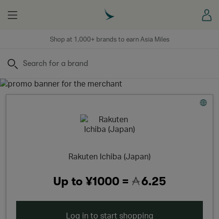
Menu
Sign
Shop at 1,000+ brands to earn Asia Miles
Search
Rakuten Ichiba (Japan)
Up to
¥1000 =
6.25
Log in to start shopping