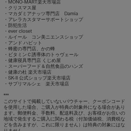
・MONO-MART楽天市場店
・クリスマス屋
・マカダミアナッツ専門店 Damia
・アレラカスタマーサポートショップ
・防犯生活
・ever closet
・ルイール コン美ニエンスショップ
・アンド ハビット
・蜂蜜の専門店、かの蜂
・ビタミンＣ誘導体のトゥヴェール
・健康寝具専門店 くじめ屋
・スーパーフード＆自然食品のハンズ
・健康の杜 楽天市場店
・SK-II 公式ショップ楽天市場店
・サプリマルシェ 楽天市場店
***
このサイトで掲載していないバウチャー、クーポンコード
を使用した場合、ご購入が特典の対象外になる場合があり
ます。郵便料金、手数料、配送料及び、お客様がお住いの
地域で発生するご購入に関わる税（付加価値税、消費税な
どを含みますが、これに限りません）は特典の対象にはな
りません。