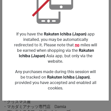
使用禮品卡支付以及使用未授權優惠碼可能無法獲得獎勵。
定期訂閲產品不會獲得獎勵。
於下列店鋪購買商品不會獲得獎勵。
・タマチャンショップ
・インク革命 楽天市場店
・アンファーストア
・薬屋さんの健康美 からだあいかん
If you have the
Rakuten Ichiba (Japan)
app
・nunonaの布ナプキン 楽天市場店
installed, you may be automatically
・うめ南高苑
redirected to it. Please note that
no
miles will
・ホビナビ
be earned when shopping via the
Rakuten
・美味しさは元気の源 【自然の館】
Ichiba (Japan)
Asia app, but only via the
・梅一幸
website.
・粉なっとう・粉末納豆の「はすや」
・パウンドケーキ工房 パリ21区
Any purchases made during this session will
・BAIYA楽天市場店
・京都木津川 名代 笠庄
be tracked on
Rakuten Ichiba (Japan)
,
・防犯カメラ専門店 アルコム
provided you have accepted and enabled all
・マイステッカー
cookies.
・メガネ・サングラスのThat’s
・MONO-MART楽天市場店
・クリスマス屋
・マカダミアナッツ専門店 Damia