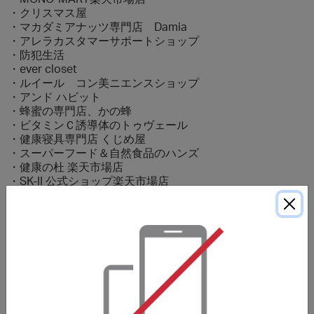
・クリスマス屋
・マカダミアナッツ専門店 Damia
・アレラカスタマーサポートショップ
・防犯生活
・ever closet
・ルイール コン美ニエンスショップ
・アンド ハビット
・蜂蜜の専門店、かの蜂
・ビタミンＣ誘導体のトゥヴェール
・健康寝具専門店 くじめ屋
・スーパーフード＆自然食品のハンズ
・健康の杜 楽天市場店
・SK-II 公式ショップ楽天市場店
・サプリマルシェ 楽天市場店
日本樂天市場不支持丟單查詢。
只有在rakuten.co.jp交易的訂單才能獲得獎勵。於
rakuten.co.jp以外的鏈接交易的訂單不會獲得任何獎勵。樂
天國際市場訂單不會獲得獎勵。
獎勵只適用於食品飲料、女性時尚、男性時尚、內衣睡衣、
珠寶首飾、鞋履包袋、生活小物件、品牌商品、酒、點心零
食、母嬰。購買其他類別產品會獲得較少獎勵。