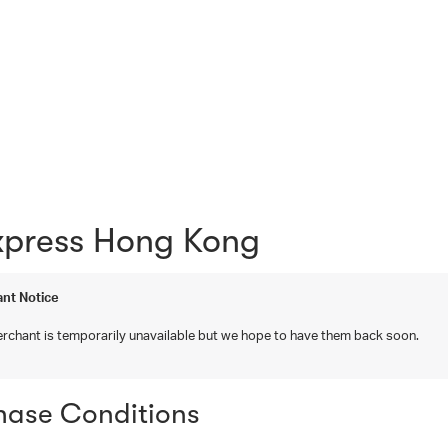
xpress Hong Kong
nt Notice
rchant is temporarily unavailable but we hope to have them back soon.
hase Conditions