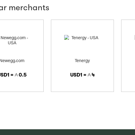
lar merchants
Newegg.com
Tenergy
USD1 =
0.5
USD1 =
4