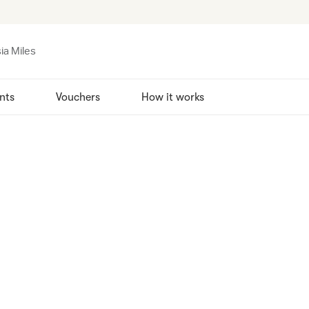
ia Miles
nts
Vouchers
How it works