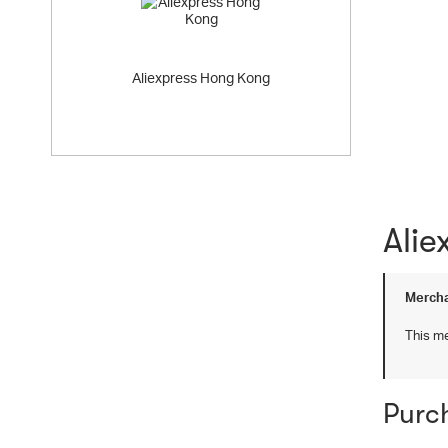
Aliexpress Hong Kong
Alie
Mercha
This me
Purc