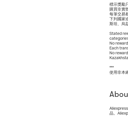
標示獎勵
購買非實
每筆交易
下列國家
斯坦、烏
Stated rew
categories
No reward 
Each trans
No reward 
Kazakhstan
***
使用非本
Abou
Aliex
品。Ali