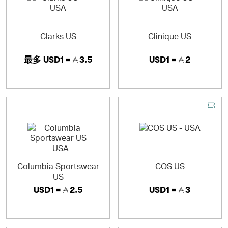
Clarks US
Clinique US
最多
USD1 =
3.5
USD1 =
2
Columbia Sportswear
COS US
US
USD1 =
2.5
USD1 =
3