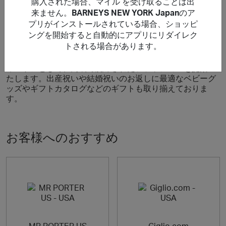
購入された場合、マイル を受け取ることは出
来ません。
BARNEYS NEW YORK Japan
のア
について BARNEYS NEW YORK Japan
プリがインストールされている場合、ショッピ
ングを開始すると自動的にアプリにリダイレク
トされる場合があります。
(PR)【公式通販 バーニーズ ニューヨーク】落ち着いた空間
のなかでゆったりとショッピングを楽しめるスペシャリテ
ィストアとして、高級で洗練されたファッションを提案い
たします。出産祝いや結婚祝いのお返しに最適なベビーグ
ッズやギフトカタログなどのギフトも取り揃えておりま
す。
お客様へのおすすめ
MR PORTER US
Giglio.com