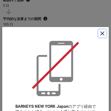
5 日
平均的な加算までの期間
i
105 日
* 上記の平均点な加算までの期間は参考例です。購入条件に特に記載が無い限
り、マイルは通常
120
日以内に加算されますが、加盟店によってはさらに長く
かかる場合もあります。
購入条件
***
このサイトで掲載していないバウチャー、クーポンコード
を使用した場合、ご購入が特典の対象外になる場合があり
ます。郵便料金、手数料、配送料及び、お客様がお住いの
地域で発生するご購入に関わる税（付加価値税、消費税な
どを含みますが、これに限りません）は特典の対象にはな
りません。
BARNEYS NEW YORK Japan
のアプリ経由で