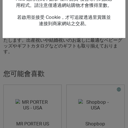
用程式。請注意僅通過網站購物才會獲得里數。
關於 BARNEYS NEW YORK Japan
若啟用並接受 Cookie，才可追蹤透過里賞匯並
(PR)【公式通販 バーニーズ ニューヨーク】落ち着いた空間
連接到商家網站之交易。
のなかでゆったりとショッピングを楽しめるスペシャリテ
ィストアとして、高級で洗練されたファッションを提案い
たします。出産祝いや結婚祝いのお返しに最適なベビーグ
ッズやギフトカタログなどのギフトも取り揃えておりま
す。
您可能會喜歡
MR PORTER US
Shopbop