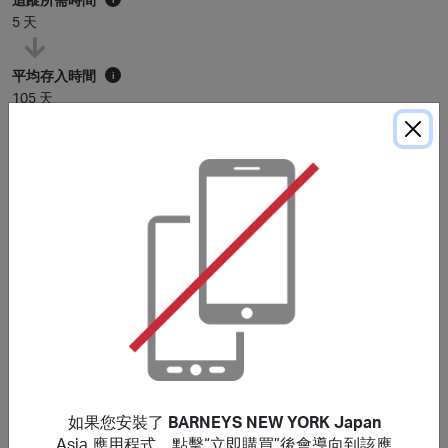
5 天
平均存入時間
i
105 天
* 平均存入時間僅供參考。除非購買細則中另有說明，里數通常在
120
天內存入
會員賬戶，具體時間可能因個別商戶而有所延長。
購買細則
***
このサイトで掲載していないバウチャー、クーポンコード
を使用した場合、ご購入が特典の対象外になる場合があり
ます。郵便料金、手数料、配送料及び、お客様がお住いの
地域で発生するご購入に関わる税（付加価値税、消費税な
どを含みますが、これに限りません）は特典の対象にはな
りません。
如果您安裝了
BARNEYS NEW YORK Japan
Asia 應用程式，點擊“立即購買”後會導向到該應