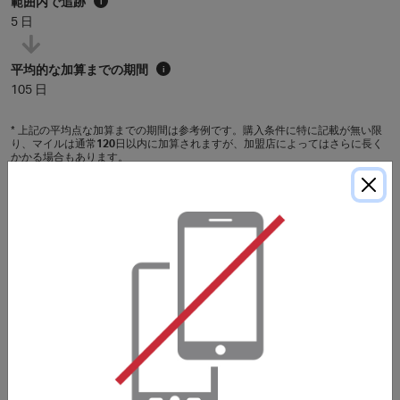
範囲内で追跡
i
5 日
平均的な加算までの期間
i
105 日
* 上記の平均点な加算までの期間は参考例です。購入条件に特に記載が無い限
り、マイルは通常
120
日以内に加算されますが、加盟店によってはさらに長く
かかる場合もあります。
購入条件
透過ATM/超商代碼/信用卡付款後，必需手動返回商戶頁
面，訂單才會被有效追蹤及獲得獎勵。
In order for your purchase to be tracked and receive
reward successfully, you will have to manually return to
the merchant if you have chosen payment via
ATM/convenience store code/credit card.
***