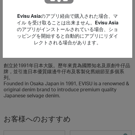
Using a voucher/coupon code not displayed on this site
may invalidate your reward. Rewards and are not
calculated on postage / handling / delivery costs or
Evisu Asia
のアプリ経由で購入された場合、マ
associated purchase taxes in your region (This may
イル を受け取ることは出来ません。
Evisu Asia
include but not be limited to VAT, GST etc).
のアプリがインストールされている場合、ショ
ッピングを開始すると自動的にアプリにリダイ
レクトされる場合があります。
について Evisu Asia
創立於1991年日本大阪。歷年來貴為國際知名及原創牛仔品
牌，並引進日本優質鑲邊牛仔布及客製化舊細節至多個系
列。
Founded in Osaka Japan in 1991, EVISU is a renowned &
original denim brand to introduce premium quality
Japanese selvage denim.
お客様へのおすすめ