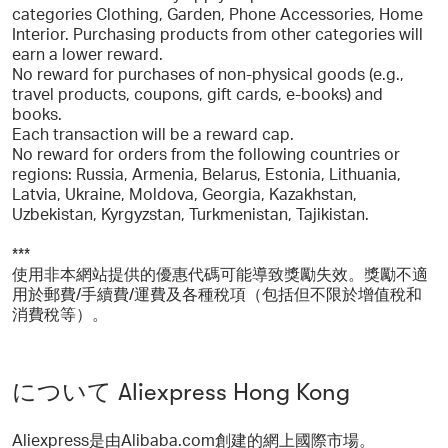
categories Clothing, Garden, Phone Accessories, Home
Interior. Purchasing products from other categories will
earn a lower reward.
No reward for purchases of non-physical goods (e.g.,
travel products, coupons, gift cards, e-books) and
books.
Each transaction will be a reward cap.
No reward for orders from the following countries or
regions: Russia, Armenia, Belarus, Estonia, Lithuania,
Latvia, Ukraine, Moldova, Georgia, Kazakhstan,
Uzbekistan, Kyrgyzstan, Turkmenistan, Tajikistan.
***
使用非本網站提供的優惠代碼可能導致獎勵失效。獎勵不適
用於郵費/手續費/運費及各種稅項（包括但不限於增值稅和
消費稅等）。
について Aliexpress Hong Kong
Aliexpress是由Alibaba.com創建的網上國際市場。