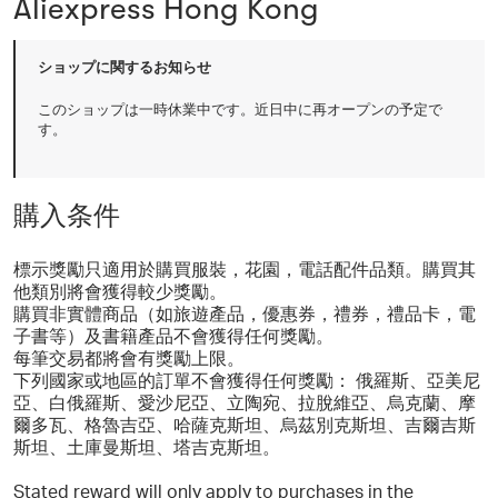
Aliexpress Hong Kong
ショップに関するお知らせ
このショップは一時休業中です。近日中に再オープンの予定で
す。
購入条件
標示獎勵只適用於購買服裝，花園，電話配件品類。購買其
他類別將會獲得較少獎勵。
購買非實體商品（如旅遊產品，優惠券，禮券，禮品卡，電
子書等）及書籍產品不會獲得任何獎勵。
每筆交易都將會有獎勵上限。
下列國家或地區的訂單不會獲得任何獎勵： 俄羅斯、亞美尼
亞、白俄羅斯、愛沙尼亞、立陶宛、拉脫維亞、烏克蘭、摩
爾多瓦、格魯吉亞、哈薩克斯坦、烏茲別克斯坦、吉爾吉斯
斯坦、土庫曼斯坦、塔吉克斯坦。
Stated reward will only apply to purchases in the