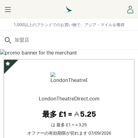
Menu
ロ
1,000以上のブランドでのお買い物で、アジア・マイルを獲得
検索
スペシャルオファー
LondonTheatreDirect.com
最多
£1 =
5.25
は
最多
£1 =
3.25
オファーの有効期限が切れます 07/09/2026