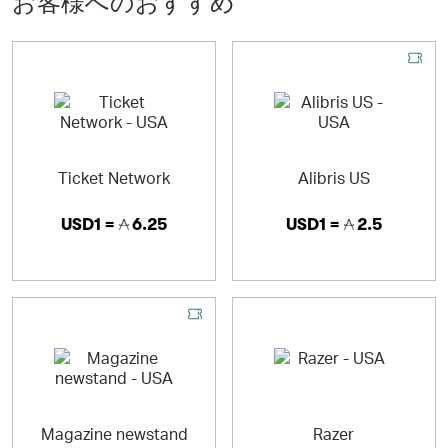
お客様へのおすすめ
Through our secure live booking system, customers are
able to book tickets in real time, in advance, or at the last
minute.
As an official agent of London theatre,
LondonTheatreDirect.com holds ticket allocations with
all major West End venues.
Ticket Network
Alibris US
USD1 =
6.25
USD1 =
2.5
Magazine newstand
Razer