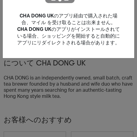
***
Using a voucher/coupon code not displayed on this site
CHA DONG UK
のアプリ経由で購入された場
may invalidate your reward. Rewards and are not
合、マイル を受け取ることは出来ません。
calculated on postage / handling / delivery costs or
CHA DONG UK
のアプリがインストールされて
associated purchase taxes in your region (This may
いる場合、ショッピングを開始すると自動的に
include but not be limited to VAT, GST etc).
アプリにリダイレクトされる場合があります。
について CHA DONG UK
CHA DONG is an independently owned, small batch, craft
tea brewer founded by a husband and wife duo who have
spent many years searching for an authentic-tasting
Hong Kong style milk tea.
お客様へのおすすめ