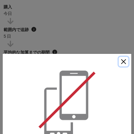
購入
今日
範囲内で追跡
i
5 日
平均的な加算までの期間
i
105 日
* 上記の平均点な加算までの期間は参考例です。購入条件に特に記載が無い限
り、マイルは通常
120
日以内に加算されますが、加盟店によってはさらに長く
かかる場合もあります。
購入条件
Stated reward is only applicable for orders without
vouchers. Purchase products with an eligible voucher will
earn lower rewards.