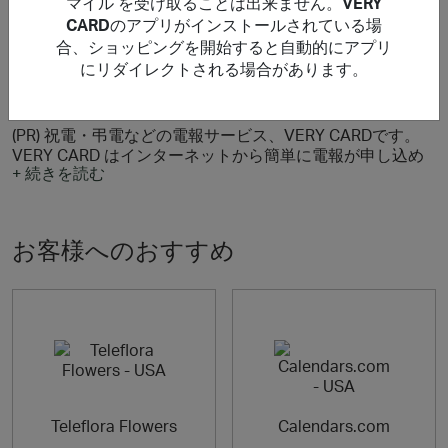
マイル を受け取ることは出来ません。
VERY
りません。
CARD
のアプリがインストールされている場
合、ショッピングを開始すると自動的にアプリ
にリダイレクトされる場合があります。
について VERY CARD
(PR) 祝電・弔電などの電報サービス、VERY CARDです。
VERY CARD はインターネットから簡単に電報が申し込め
+ 続きを読む
るサービスです。通常の電報は文字課金が普通ですが、
VERY CARDなら300文字まで一律料金です。気軽に送れる
電報サービスですのでカジュアルなご利用から冠婚葬祭時
の祝電・弔電まで幅広くご利用頂けます。商品ラインナッ
お客様へのおすすめ
プも100種類以上と豊富にご用意しておりますので、お祝
いやお悔みなど様々なシーンに合わせてご利用頂けます。
Teleflora Flowers
Calendars.com