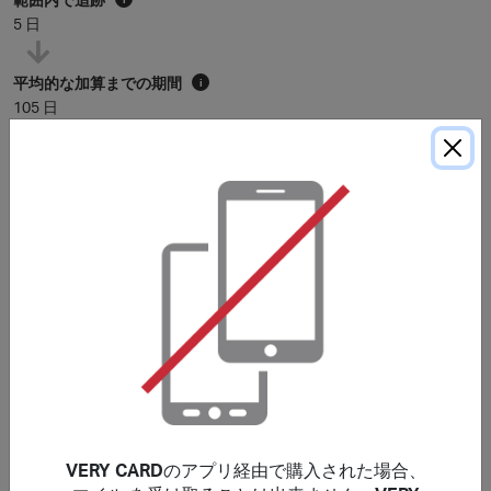
5 日
平均的な加算までの期間
i
105 日
* 上記の平均点な加算までの期間は参考例です。購入条件に特に記載が無い限
り、マイルは通常
120
日以内に加算されますが、加盟店によってはさらに長く
かかる場合もあります。
購入条件
「供花」はマイルの対象外です。
***
このサイトで掲載していないバウチャー、クーポンコード
を使用した場合、ご購入が特典の対象外になる場合があり
ます。郵便料金、手数料、配送料及び、お客様がお住いの
地域で発生するご購入に関わる税（付加価値税、消費税な
VERY CARD
のアプリ経由で購入された場合、
どを含みますが、これに限りません）は特典の対象にはな