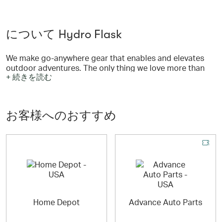
について Hydro Flask
We make go-anywhere gear that enables and elevates
outdoor adventures. The only thing we love more than
+ 続きを読む
spending time in natural places is sharing the experience
with others. It’s our purpose and our heartbeat. Whatever
you need to help you be outside living your best life,
we're in.
お客様へのおすすめ
Home Depot
Advance Auto Parts