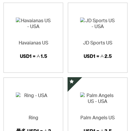
Havaianas US
JD Sports US
USD1 =
1.5
USD1 =
2.5
スペシャルオファー
Ring
Palm Angels US