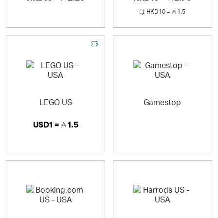
は
HKD10 =
1.5
LEGO US
Gamestop
USD1 =
1.5